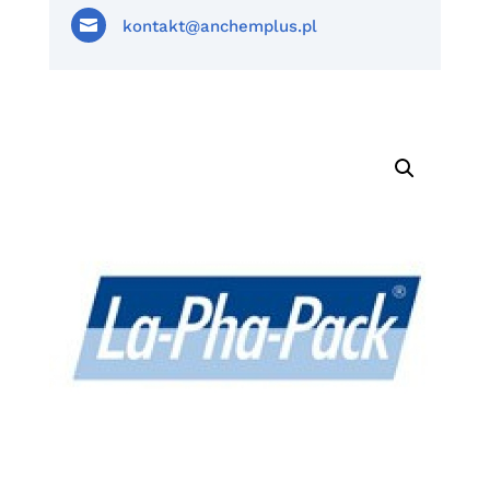

kontakt@anchemplus.pl