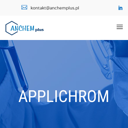

kontakt@anchemplus.pl
a
APPLICHROM