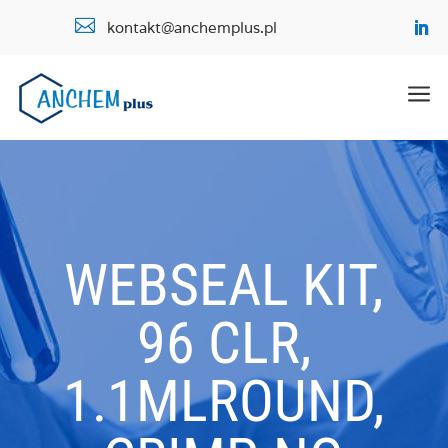

kontakt@anchemplus.pl
a
WEBSEAL KIT,
96 CLR,
1.1MLROUND,