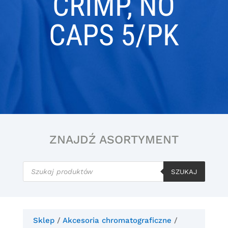
CRIMP, NO
CAPS 5/PK
ZNAJDŹ ASORTYMENT
Wyszukiwarka
produktów
SZUKAJ
Sklep
/
Akcesoria chromatograficzne
/