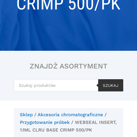
CRIMP 500/PK
ZNAJDŹ ASORTYMENT
Wyszukiwarka
produktów
SZUKAJ
Sklep
/
Akcesoria chromatograficzne
/
Przygotowanie próbek
/ WEBSEAL INSERT,
1.1ML CLRU BASE CRIMP 500/PK