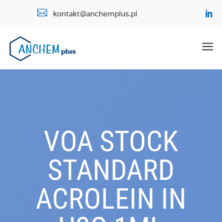

kontakt@anchemplus.pl
a
VOA STOCK
STANDARD
ACROLEIN IN