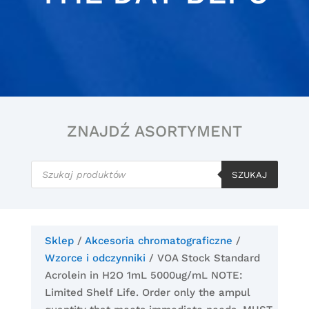
ZNAJDŹ ASORTYMENT
Wyszukiwarka
produktów
SZUKAJ
Sklep
/
Akcesoria chromatograficzne
/
Wzorce i odczynniki
/ VOA Stock Standard
Acrolein in H2O 1mL 5000ug/mL NOTE:
Limited Shelf Life. Order only the ampul