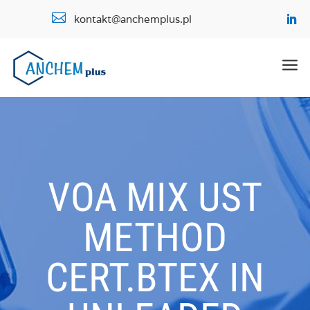

kontakt@anchemplus.pl
a
VOA MIX UST
METHOD
CERT.BTEX IN