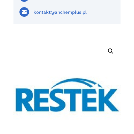

kontakt@anchemplus.pl