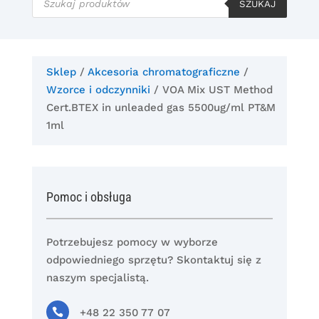
produktów
SZUKAJ
Sklep
/
Akcesoria chromatograficzne
/
Wzorce i odczynniki
/ VOA Mix UST Method
Cert.BTEX in unleaded gas 5500ug/ml PT&M
1ml
Pomoc i obsługa
Potrzebujesz pomocy w wyborze
odpowiedniego sprzętu? Skontaktuj się z
naszym specjalistą.

+48 22 350 77 07