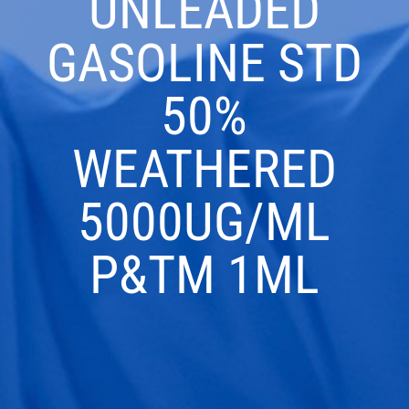
UNLEADED
GASOLINE STD
50%
WEATHERED
5000UG/ML
P&TM 1ML