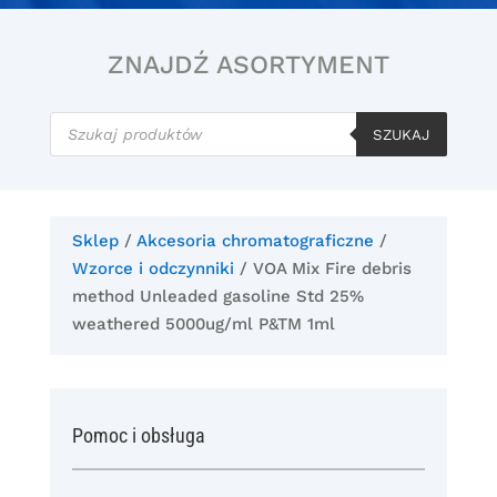
ZNAJDŹ ASORTYMENT
Wyszukiwarka
produktów
SZUKAJ
Sklep
/
Akcesoria chromatograficzne
/
Wzorce i odczynniki
/ VOA Mix Fire debris
method Unleaded gasoline Std 25%
weathered 5000ug/ml P&TM 1ml
Pomoc i obsługa