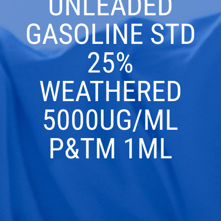
UNLEADED
GASOLINE STD
25%
WEATHERED
5000UG/ML
P&TM 1ML