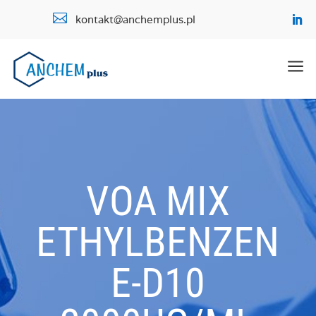

kontakt@anchemplus.pl
a
VOA MIX
ETHYLBENZEN
E-D10