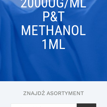
2000UG/ML
P&T
METHANOL
1ML
ZNAJDŹ ASORTYMENT
Wyszukiwarka