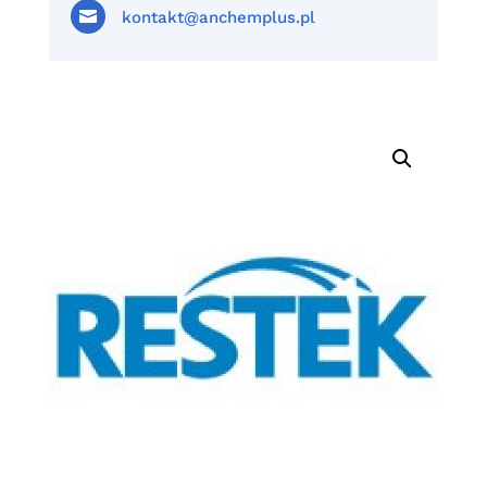

kontakt@anchemplus.pl