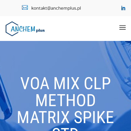

kontakt@anchemplus.pl
a
VOA MIX CLP
METHOD
MATRIX SPIKE