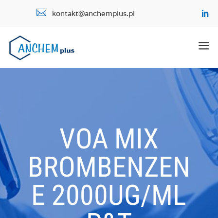

kontakt@anchemplus.pl
a
VOA MIX
BROMBENZEN
E 2000UG/ML