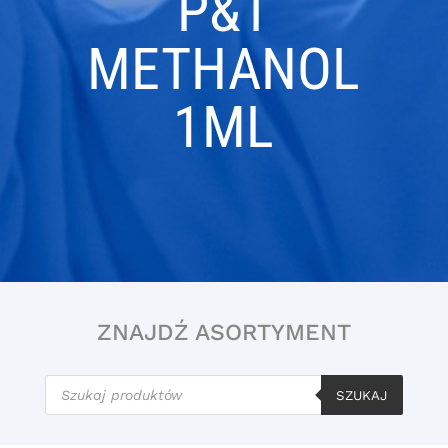
P&T
METHANOL
1ML
ZNAJDŹ ASORTYMENT
Wyszukiwarka
produktów
SZUKAJ