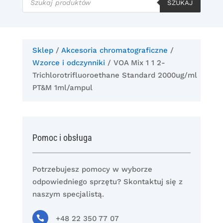
produktów
SZUKAJ
Sklep
/
Akcesoria chromatograficzne
/
Wzorce i odczynniki
/ VOA Mix 1 1 2-
Trichlorotrifluoroethane Standard 2000ug/ml
PT&M 1ml/ampul
Pomoc i obsługa
Potrzebujesz pomocy w wyborze
odpowiedniego sprzętu? Skontaktuj się z
naszym specjalistą.

+48 22 350 77 07