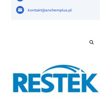

kontakt@anchemplus.pl