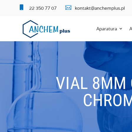


22 350 77 07
kontakt@anchemplus.pl
Aparatura
A
VIAL 8MM 
CHROM