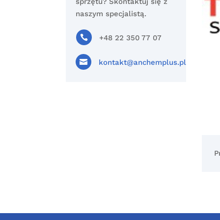
sprzętu? Skontaktuj się z
naszym specjalistą.

+48 22 350 77 07

kontakt@anchemplus.pl
P