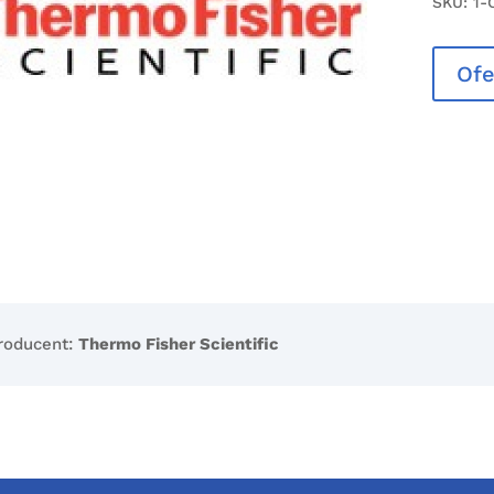
SKU:
1-
Ofe
roducent:
Thermo Fisher Scientific