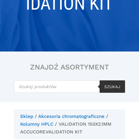
IDATION KIT
ZNAJDŹ ASORTYMENT
Wyszukiwarka
produktów
SZUKAJ
Sklep
/
Akcesoria chromatograficzne
/
Kolumny HPLC
/ VALIDATION 150X2.1MM
ACCUCOREVALIDATION KIT