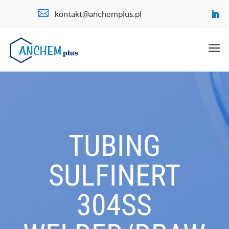

kontakt@anchemplus.pl
a
TUBING
SULFINERT
304SS