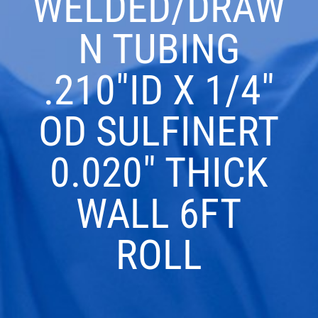
WELDED/DRAW
N TUBING
.210″ID X 1/4″
OD SULFINERT
0.020″ THICK
WALL 6FT
ROLL