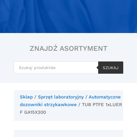
ZNAJDŹ ASORTYMENT
Wyszukiwarka
produktów
SZUKAJ
Sklep
/
Sprzęt laboratoryjny
/
Automatyczne
dozowniki strzykawkowe
/ TUB PTFE 1xLUER
F GA15X300