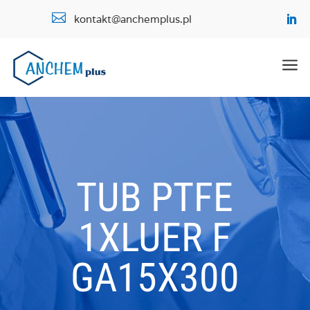

kontakt@anchemplus.pl
a
TUB PTFE
1XLUER F
GA15X300