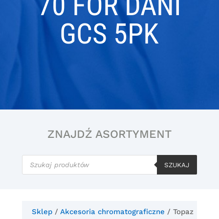
70 FOR DANI
GCS 5PK
ZNAJDŹ ASORTYMENT
Wyszukiwarka
produktów
SZUKAJ
Sklep
/
Akcesoria chromatograficzne
/ Topaz