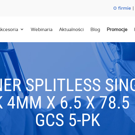
O firmie
kcesoria
Webinaria
Aktualności
Blog
Promocje
NER SPLITLESS SIN
4MM X 6.5 X 78.5
GCS 5-PK