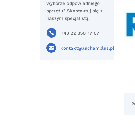
wyborze odpowiedniego
sprzętu? Skontaktuj się z
naszym specjalistą.

+48 22 350 77 07

kontakt@anchemplus.pl
P