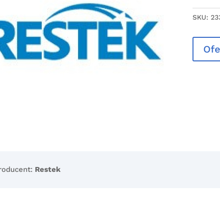
SKU:
23
Ofe
roducent:
Restek