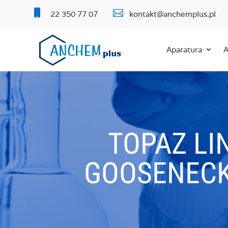


22 350 77 07
kontakt@anchemplus.pl
Aparatura
A
TOPAZ LI
GOOSENECK 