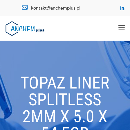

kontakt@anchemplus.pl
a
TOPAZ LINER
SPLITLESS
2MM X 5.0 X