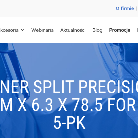
O firmie
kcesoria
Webinaria
Aktualności
Blog
Promocje
NER SPLIT PRECIS
 X 6.3 X 78.5 FOR
5-PK