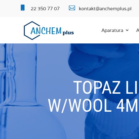


22 350 77 07
kontakt@anchemplus.pl
Aparatura
A
TOPAZ LI
W/WOOL 4MM