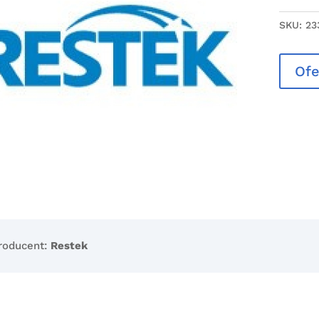
SKU:
23
Ofe
roducent:
Restek