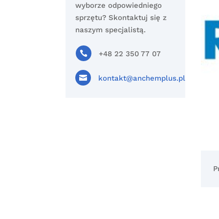
wyborze odpowiedniego
sprzętu? Skontaktuj się z
naszym specjalistą.

+48 22 350 77 07

kontakt@anchemplus.pl
P