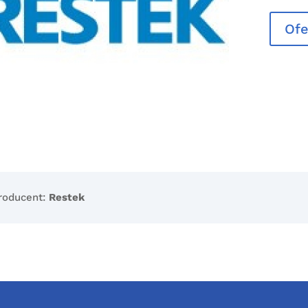
Ofe
roducent:
Restek