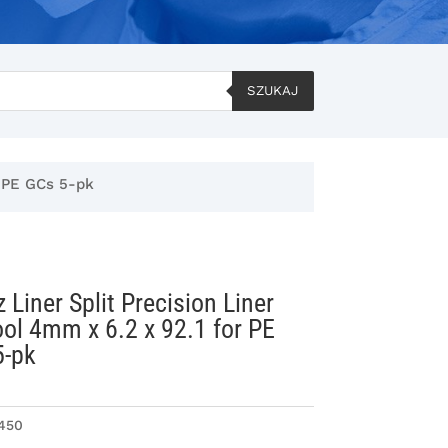
SZUKAJ
r PE GCs 5-pk
 Liner Split Precision Liner
l 4mm x 6.2 x 92.1 for PE
5-pk
450