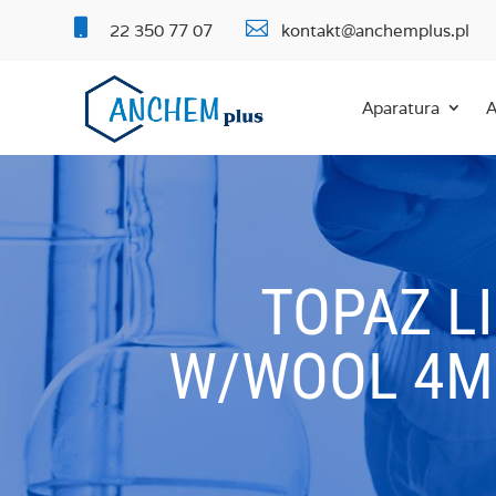


22 350 77 07
kontakt@anchemplus.pl
Aparatura
A
TOPAZ LI
W/WOOL 4MM 