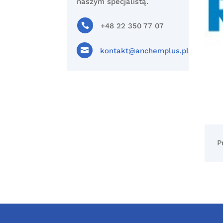
naszym specjalistą.

+48 22 350 77 07

kontakt@anchemplus.pl
P