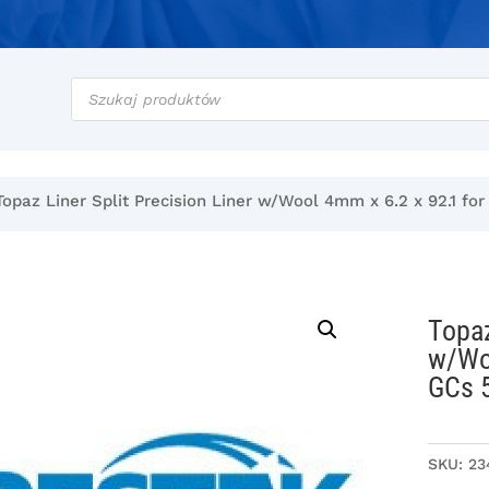
Wyszukiwarka
produktów
Topaz Liner Split Precision Liner w/Wool 4mm x 6.2 x 92.1 fo
Topaz
w/Woo
GCs 
SKU:
23