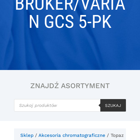
BRUKER/VARIA
N GCS 5-PK
ZNAJDŹ ASORTYMENT
Wyszukiwarka
produktów
SZUKAJ
Sklep
/
Akcesoria chromatograficzne
/ Topaz