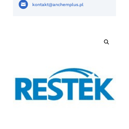

kontakt@anchemplus.pl