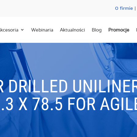
O firmie
kcesoria
Webinaria
Aktualności
Blog
Promocje
R DRILLED UNILINE
.3 X 78.5 FOR AGIL