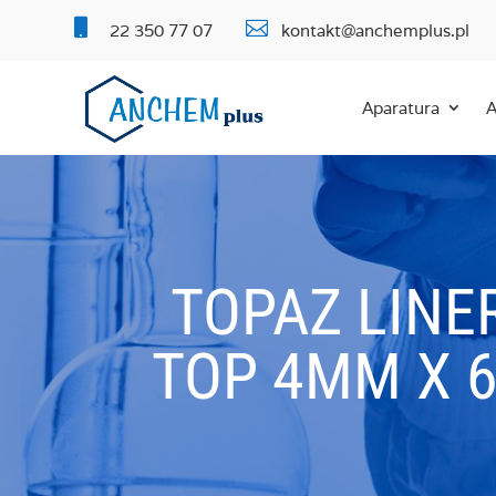


22 350 77 07
kontakt@anchemplus.pl
Aparatura
A
TOPAZ LINE
TOP 4MM X 6