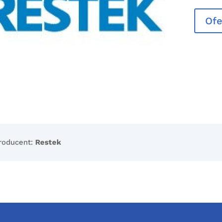
Ofe
roducent:
Restek