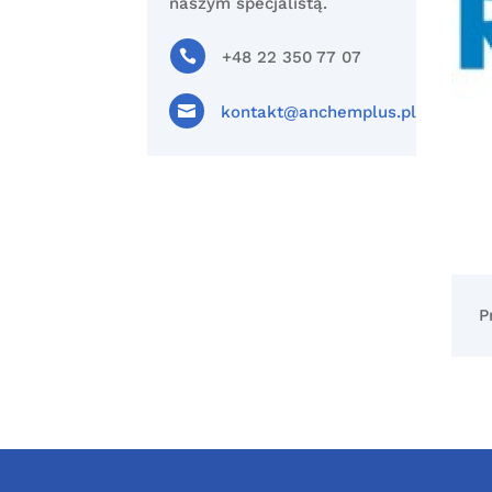
naszym specjalistą.

+48 22 350 77 07

kontakt@anchemplus.pl
P