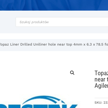
Wyszukiwarka
produktów
Topaz Liner Drilled Uniliner hole near top 4mm x 6.3 x 78.5 f
Topaz
near 
Agile
SKU:
23