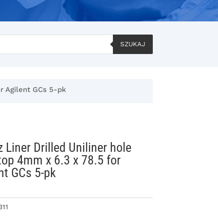
SZUKAJ
or Agilent GCs 5-pk
 Liner Drilled Uniliner hole
top 4mm x 6.3 x 78.5 for
nt GCs 5-pk
311