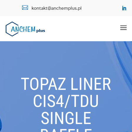

kontakt@anchemplus.pl
a
TOPAZ LINER
CIS4/TDU
SINGLE