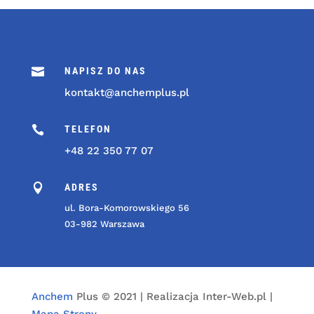

NAPISZ DO NAS
kontakt@anchemplus.pl

TELEFON
+48 22 350 77 07

ADRES
ul. Bora-Komorowskiego 56
03-982 Warszawa
Anchem
Plus © 2021 | Realizacja Inter-Web.pl |