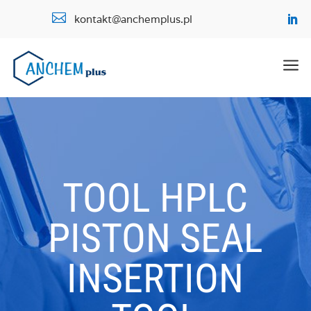

kontakt@anchemplus.pl
a
TOOL HPLC
PISTON SEAL
INSERTION