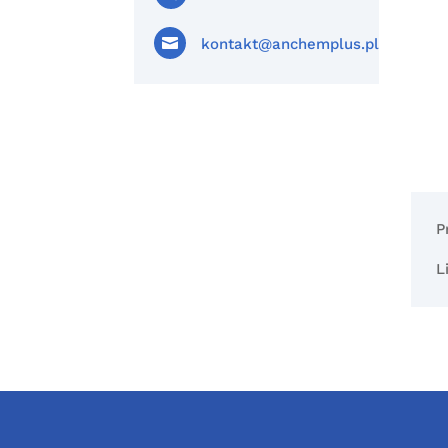

kontakt@anchemplus.pl
P
L