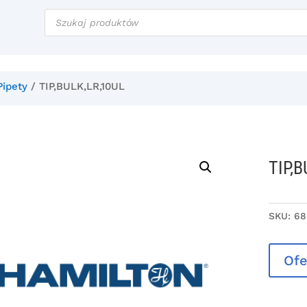
Wyszukiwarka
produktów
Pipety
/ TIP,BULK,LR,10UL
TIP,
SKU:
68
Ofe