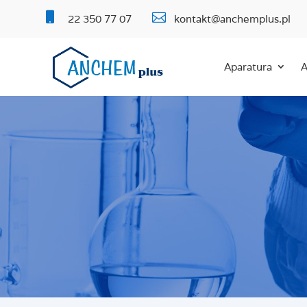


22 350 77 07
kontakt@anchemplus.pl
Aparatura
A