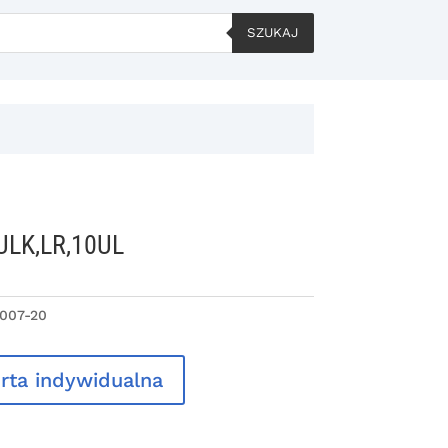
SZUKAJ
BULK,LR,10UL
007-20
rta indywidualna