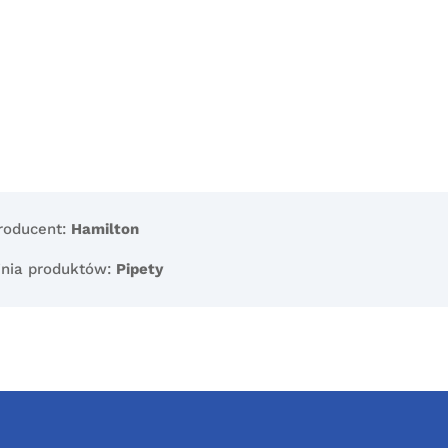
roducent:
Hamilton
inia produktów:
Pipety