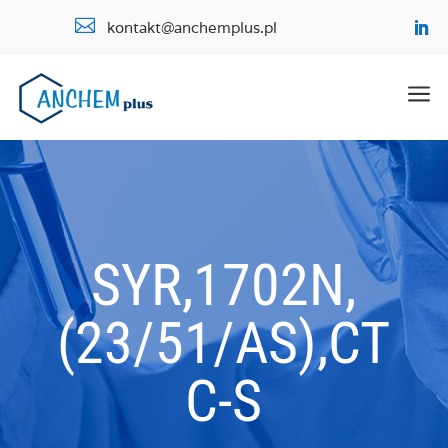

kontakt@anchemplus.pl
a
SYR,1702N,
(23/51/AS),CT
C-S