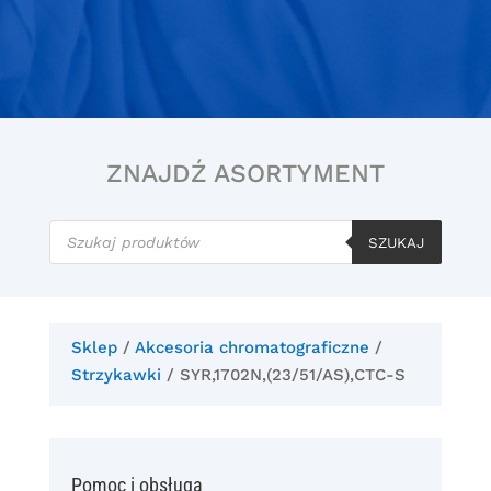
ZNAJDŹ ASORTYMENT
Wyszukiwarka
produktów
SZUKAJ
Sklep
/
Akcesoria chromatograficzne
/
Strzykawki
/ SYR,1702N,(23/51/AS),CTC-S
Pomoc i obsługa