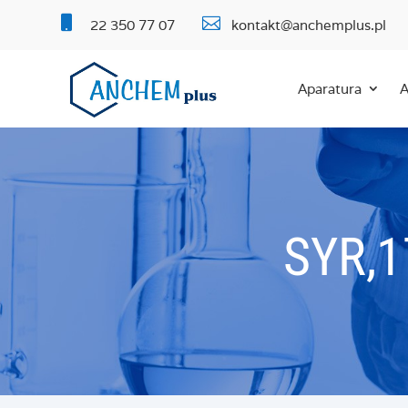


22 350 77 07
kontakt@anchemplus.pl
Aparatura
A
SYR,1