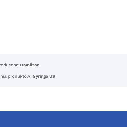
roducent:
Hamilton
inia produktów:
Syringe US