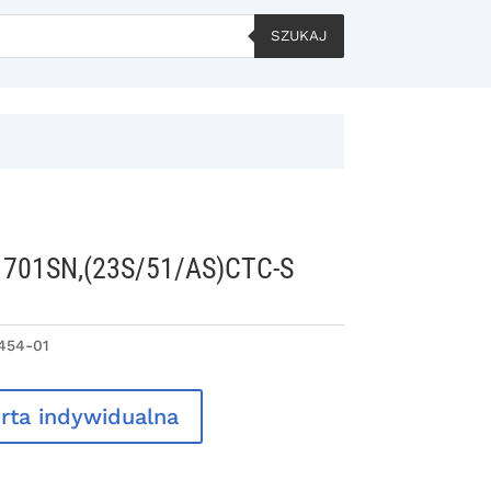
SZUKAJ
1701SN,(23S/51/AS)CTC-S
454-01
rta indywidualna