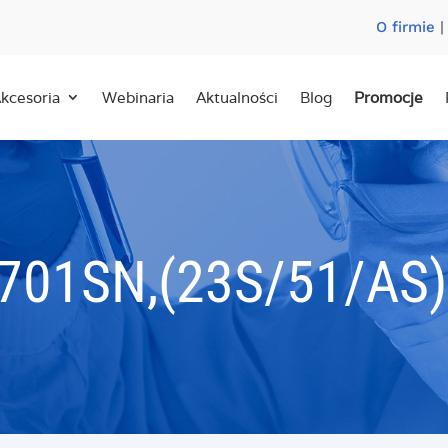
O firmie
kcesoria
Webinaria
Aktualności
Blog
Promocje
701SN,(23S/51/AS