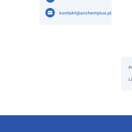

kontakt@anchemplus.pl
P
L