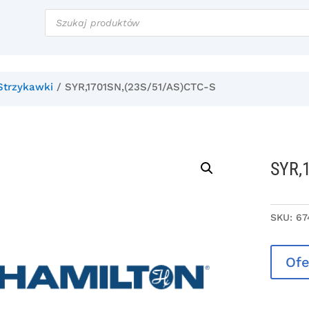
Wyszukiwarka
produktów
Strzykawki
/ SYR,1701SN,(23S/51/AS)CTC-S
SYR,
SKU:
67
Ofe