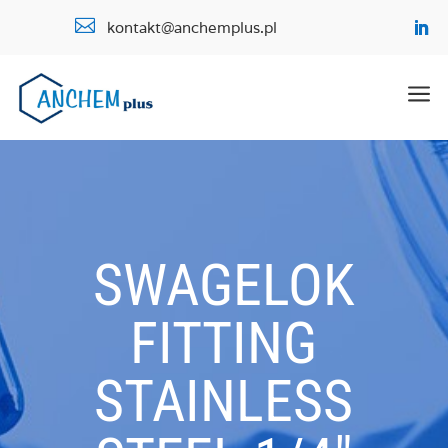

kontakt@anchemplus.pl
a
SWAGELOK
FITTING
STAINLESS