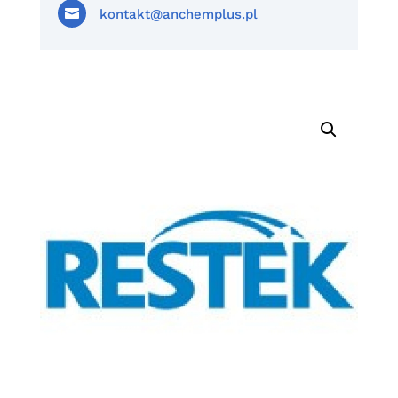

kontakt@anchemplus.pl