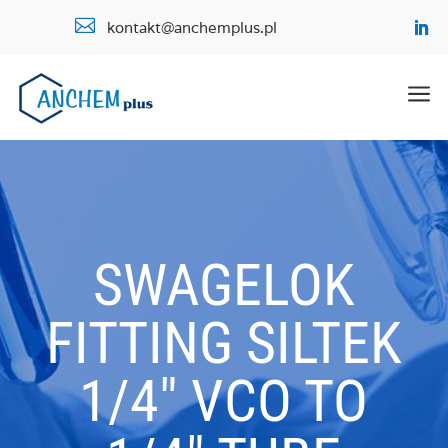

kontakt@anchemplus.pl
a
SWAGELOK
FITTING SILTEK
1/4″ VCO TO