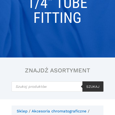
1/4″ TUBE
FITTING
ZNAJDŹ ASORTYMENT
Wyszukiwarka
produktów
SZUKAJ
Sklep
/
Akcesoria chromatograficzne
/