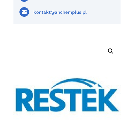

kontakt@anchemplus.pl