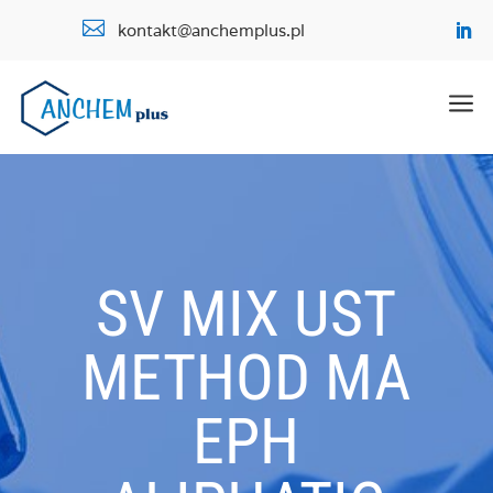

kontakt@anchemplus.pl
a
SV MIX UST
METHOD MA
EPH