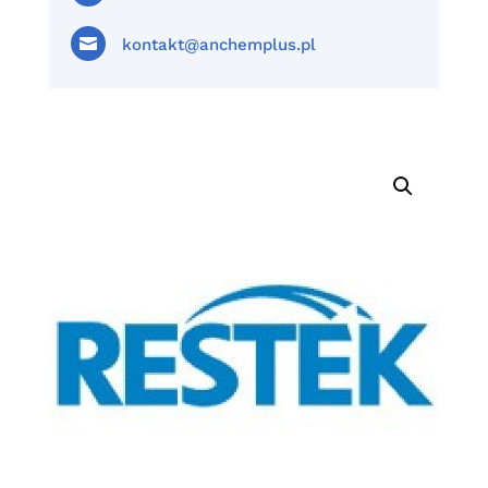

kontakt@anchemplus.pl