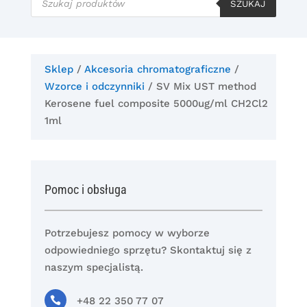
produktów
SZUKAJ
Sklep
/
Akcesoria chromatograficzne
/
Wzorce i odczynniki
/ SV Mix UST method
Kerosene fuel composite 5000ug/ml CH2Cl2
1ml
Pomoc i obsługa
Potrzebujesz pomocy w wyborze
odpowiedniego sprzętu? Skontaktuj się z
naszym specjalistą.

+48 22 350 77 07