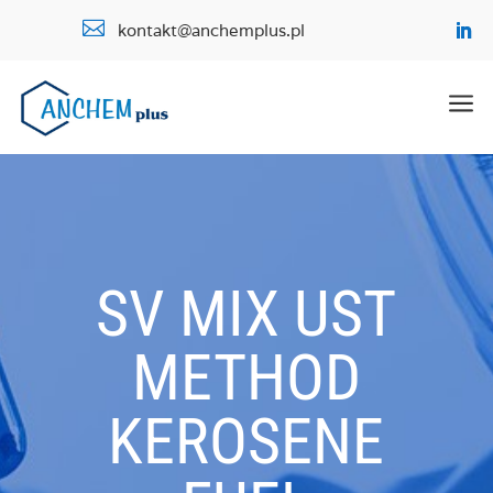

kontakt@anchemplus.pl
a
SV MIX UST
METHOD
KEROSENE