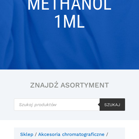
METHANOL
1ML
ZNAJDŹ ASORTYMENT
Wyszukiwarka
produktów
SZUKAJ
Sklep
/
Akcesoria chromatograficzne
/