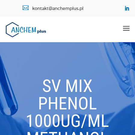

kontakt@anchemplus.pl
a
SV MIX
PHENOL
1000UG/ML