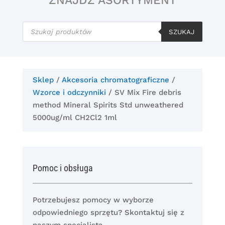
ZNAJDŹ ASORTYMENT
Wyszukiwarka
produktów
SZUKAJ
Sklep
/
Akcesoria chromatograficzne
/
Wzorce i odczynniki
/ SV Mix Fire debris
method Mineral Spirits Std unweathered
5000ug/ml CH2Cl2 1ml
Pomoc i obsługa
Potrzebujesz pomocy w wyborze
odpowiedniego sprzętu? Skontaktuj się z