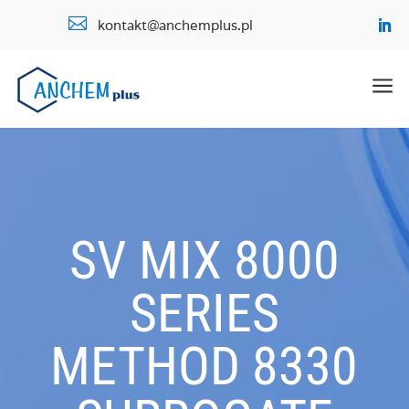

kontakt@anchemplus.pl
a
SV MIX 8000
SERIES
METHOD 8330