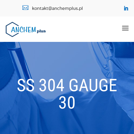

kontakt@anchemplus.pl
a
SS 304 GAUGE
30