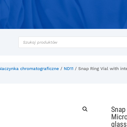
Wyszukiwarka
produktów
Naczynka chromatograficzne
/
ND11
/ Snap Ring Vial with int
Snap 
Micro
glass