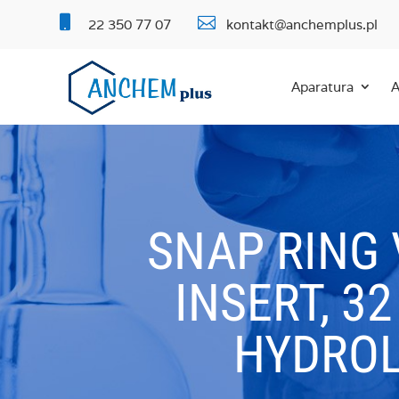


22 350 77 07
kontakt@anchemplus.pl
Aparatura
A
SNAP RING 
INSERT, 3
HYDROL