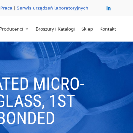
|
Praca
|
Serwis urządzeń laboratoryjnych
Producenci
Broszury i Katalogi
Sklep
Kontakt
ATED MICRO-
GLASS, 1ST
 BONDED