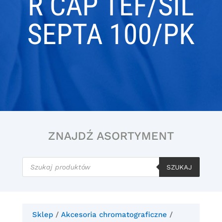
R CAP TEF/SIL
SEPTA 100/PK
ZNAJDŹ ASORTYMENT
Wyszukiwarka
produktów
SZUKAJ
Sklep
/
Akcesoria chromatograficzne
/