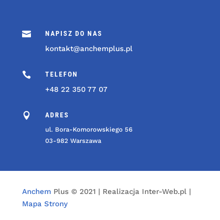

NAPISZ DO NAS
kontakt@anchemplus.pl

TELEFON
+48 22 350 77 07

ADRES
ul. Bora-Komorowskiego 56
03-982 Warszawa
Anchem
Plus © 2021 | Realizacja Inter-Web.pl |
Mapa Strony