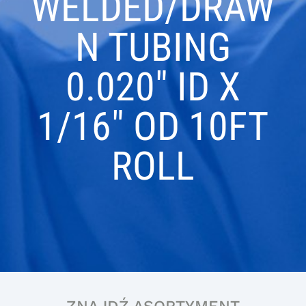
WELDED/DRAW
N TUBING
0.020″ ID X
1/16″ OD 10FT
ROLL