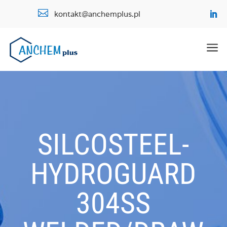

kontakt@anchemplus.pl
a
SILCOSTEEL-
HYDROGUARD
304SS