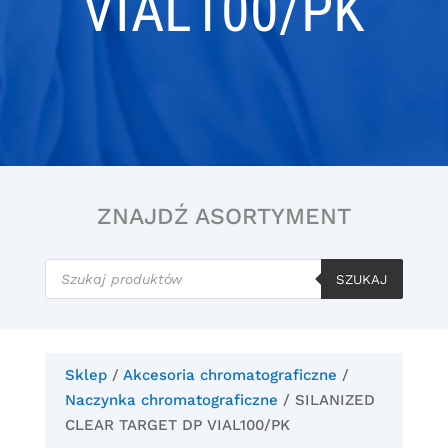
VIAL100/PK
ZNAJDŹ ASORTYMENT
Wyszukiwarka
produktów
SZUKAJ
Sklep
/
Akcesoria chromatograficzne
/
Naczynka chromatograficzne
/ SILANIZED
CLEAR TARGET DP VIAL100/PK