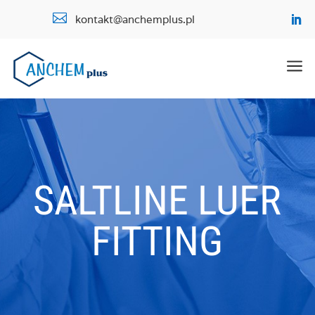

kontakt@anchemplus.pl
a
SALTLINE LUER
FITTING