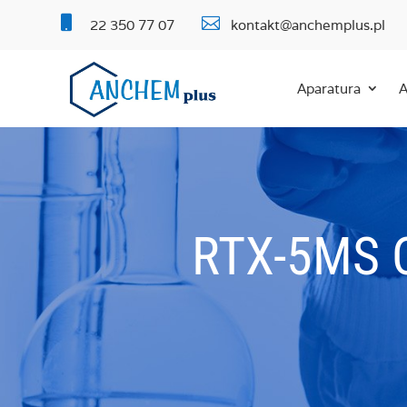


22 350 77 07
kontakt@anchemplus.pl
Aparatura
A
RTX-5MS 