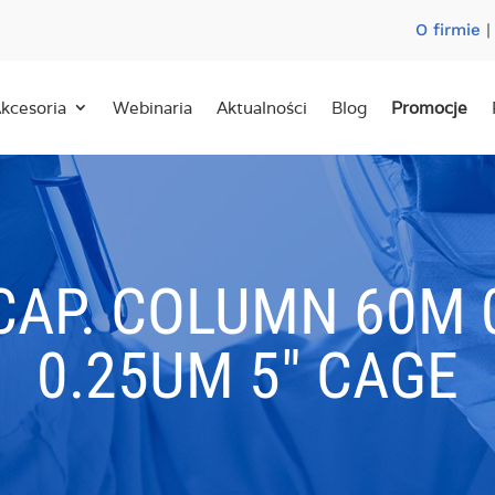
O firmie
kcesoria
Webinaria
Aktualności
Blog
Promocje
CAP. COLUMN 60M 
0.25UM 5″ CAGE