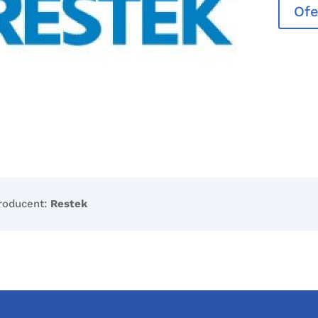
Ofe
roducent:
Restek