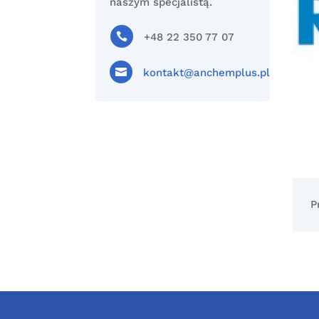
naszym specjalistą.

+48 22 350 77 07

kontakt@anchemplus.pl
P