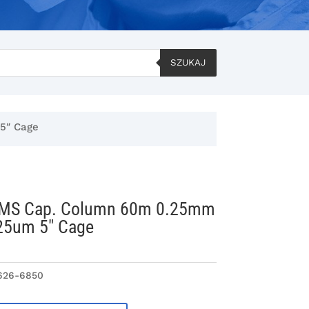
SZUKAJ
5″ Cage
5MS Cap. Column 60m 0.25mm
.25um 5″ Cage
626-6850