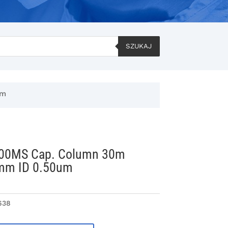
SZUKAJ
um
200MS Cap. Column 30m
mm ID 0.50um
638