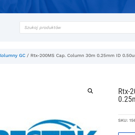
Wyszukiwarka
produktów
Kolumny GC
/ Rtx-200MS Cap. Column 30m 0.25mm ID 0.50
Rtx-
0.25
SKU:
15