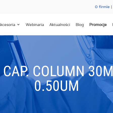
O firmie
kcesoria
Webinaria
Aktualności
Blog
Promocje
 CAP. COLUMN 30M
0.50UM