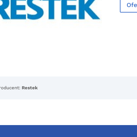
Ofe
roducent:
Restek