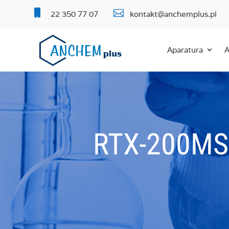


22 350 77 07
kontakt@anchemplus.pl
Aparatura
A
RTX-200MS