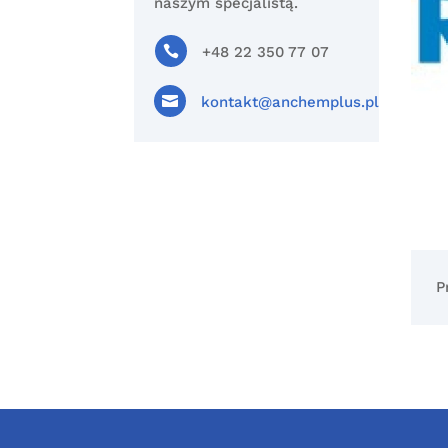
naszym specjalistą.

+48 22 350 77 07

kontakt@anchemplus.pl
P