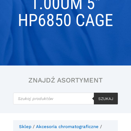
1.00UM 5″
HP6850 CAGE
ZNAJDŹ ASORTYMENT
Wyszukiwarka
produktów
SZUKAJ
Sklep
/
Akcesoria chromatograficzne
/