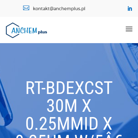

kontakt@anchemplus.pl
a
RT-BDEXCST
30M X
0.25MMID X