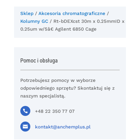
Sklep
/
Akcesoria chromatograficzne
/
Kolumny GC
/ Rt-bDEXcst 30m x 0.25mmID x
0.25um w/5â€ Agilent 6850 Cage
Pomoc i obsługa
Potrzebujesz pomocy w wyborze
odpowiedniego sprzętu? Skontaktuj się z
naszym specjalistą.

+48 22 350 77 07

kontakt@anchemplus.pl