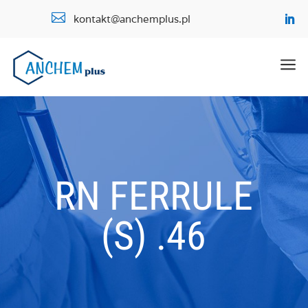

kontakt@anchemplus.pl
a
RN FERRULE
(S) .46