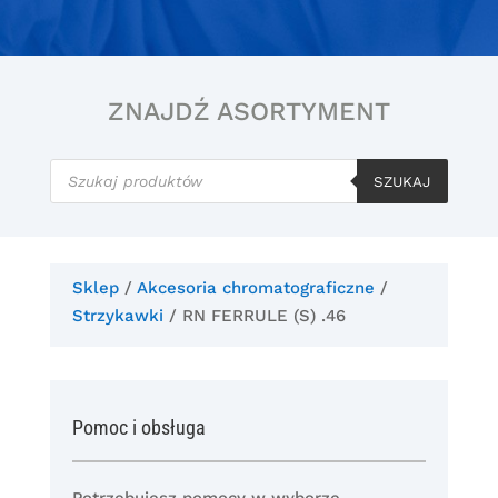
ZNAJDŹ ASORTYMENT
Wyszukiwarka
produktów
SZUKAJ
Sklep
/
Akcesoria chromatograficzne
/
Strzykawki
/ RN FERRULE (S) .46
Pomoc i obsługa