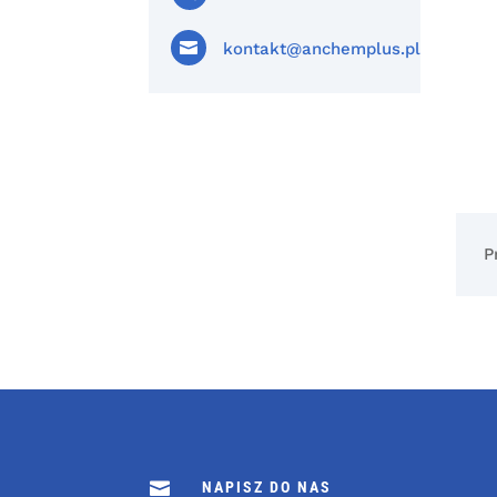

kontakt@anchemplus.pl
P

NAPISZ DO NAS