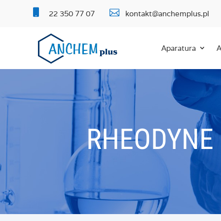


22 350 77 07
kontakt@anchemplus.pl
Aparatura
A
RHEODYNE 