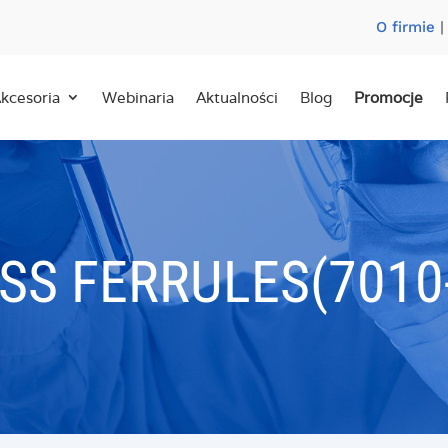
O firmie
kcesoria
Webinaria
Aktualności
Blog
Promocje
SS FERRULES(7010-