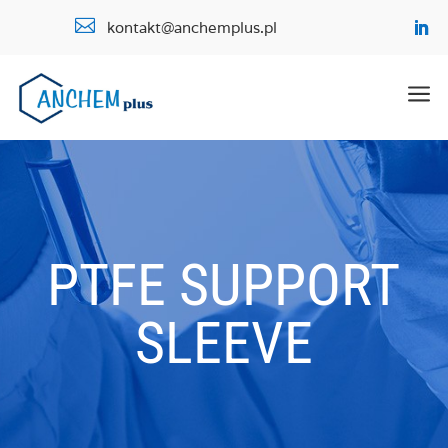

kontakt@anchemplus.pl
a
PTFE SUPPORT
SLEEVE